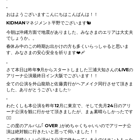
.
おはようございますこんにちはこんばんは！！
KIDMANマネジメント平野でございます🐿️
今朝は沖縄方面で地震がありました、みなさまのエリアは大丈夫
でしょうか。。
春休み中のこの時期お出かけの方も多くいらっしゃると思いま
す、みなさまの安心安全を祈ります❤️‍🩹
.
さて本日は昨年9月からスタートしました三浦大知さんのLIVEの
アリーナ公演最終日イン大阪でございます！！
全ての公演を外山龍助と佐藤貴行がヘアメイク同行させて頂きま
した、ありがとうございました✨
.
わたくしも本公演を昨年12月に東京で、そして先月24日のアリ
ーナ公演を観に行かせて頂きましたが、まぁ素晴らしかったです
❤️‍🔥
この度のアルバム｢ OVER ｣がめちゃくちゃいいのでアリーナ公
演は絶対観に行きたいと思って伺いました！！
この素晴らしい公演が３公演で終わってしまうのはホントもった