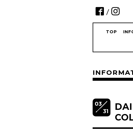
/
TOP
IN
INFORMA
03
DAI
31
CO