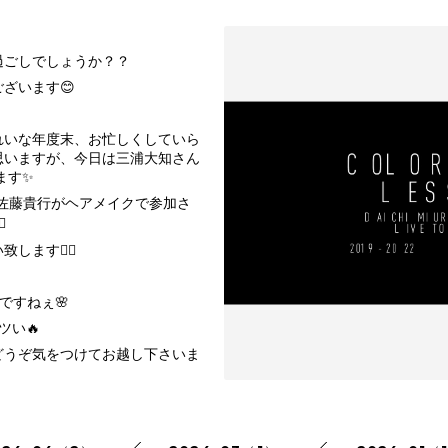
過ごしでしょうか？？
ざいます😊
れいな年度末、お忙しくしていら
思いますが、今日は三浦大知さん
ます✨
と佐藤貴行がヘアメイクで参加さ
️
ます🙇‍♀️
ですねぇ🌸
ツい🔥
どうぞ気をつけてお越し下さいま