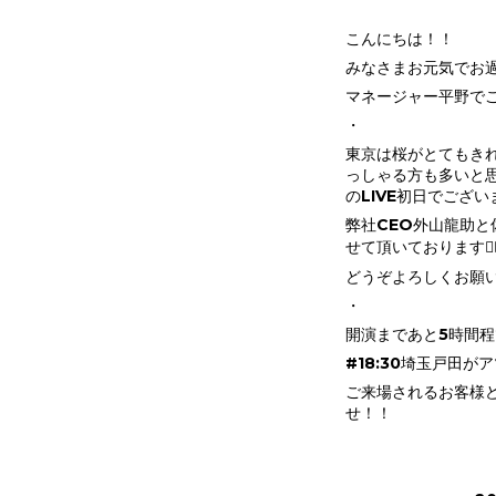
こんにちは！！
みなさまお元気でお
マネージャー平野でご
・
東京は桜がとてもき
っしゃる方も多いと
のLIVE初日でござい
弊社CEO外山龍助
せて頂いております🏃‍♂
どうぞよろしくお願い致し
・
開演まであと5時間程
#18:30埼玉戸田がア
ご来場されるお客様
せ！！